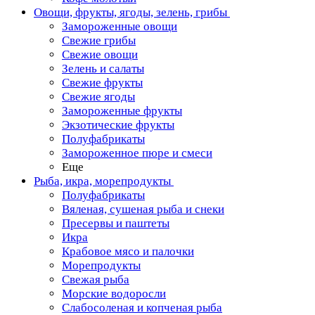
Овощи, фрукты, ягоды, зелень, грибы
Замороженные овощи
Свежие грибы
Свежие овощи
Зелень и салаты
Свежие фрукты
Свежие ягоды
Замороженные фрукты
Экзотические фрукты
Полуфабрикаты
Замороженное пюре и смеси
Еще
Рыба, икра, морепродукты
Полуфабрикаты
Вяленая, сушеная рыба и снеки
Пресервы и паштеты
Икра
Крабовое мясо и палочки
Морепродукты
Свежая рыба
Морские водоросли
Слабосоленая и копченая рыба