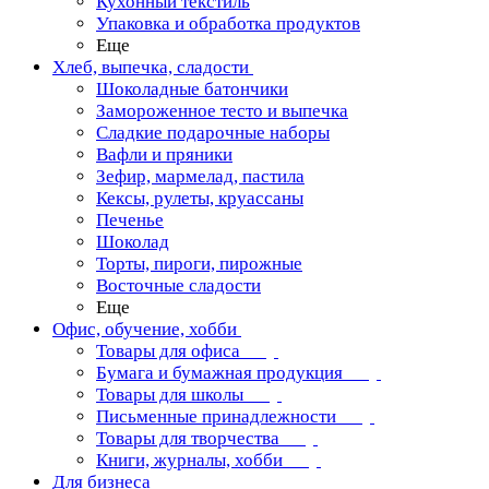
Кухонный текстиль
Упаковка и обработка продуктов
Еще
Хлеб, выпечка, сладости
Шоколадные батончики
Замороженное тесто и выпечка
Сладкие подарочные наборы
Вафли и пряники
Зефир, мармелад, пастила
Кексы, рулеты, круассаны
Печенье
Шоколад
Торты, пироги, пирожные
Восточные сладости
Еще
Офис, обучение, хобби
Товары для офиса
Бумага и бумажная продукция
Товары для школы
Письменные принадлежности
Товары для творчества
Книги, журналы, хобби
Для бизнеса